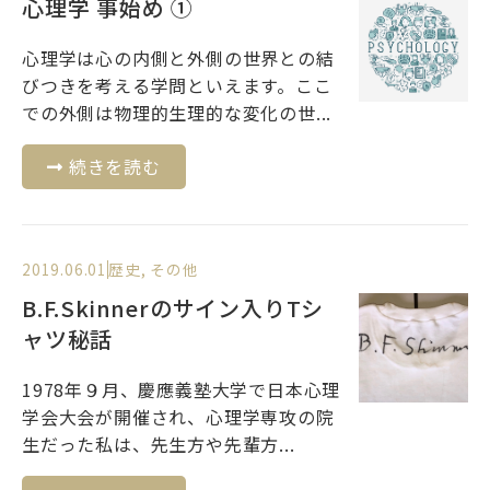
心理学 事始め ①
心理学は心の内側と外側の世界との結
びつきを考える学問といえます。ここ
での外側は物理的生理的な変化の世...
続きを読む
2019.06.01
歴史
,
その他
B.F.Skinnerのサイン入りTシ
ャツ秘話
1978年９月、慶應義塾大学で日本心理
学会大会が開催され、心理学専攻の院
生だった私は、先生方や先輩方...