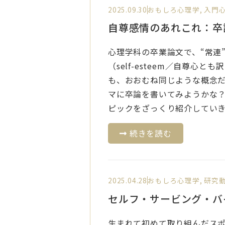
2025.09.30
おもしろ心理学
,
入門
自尊感情のあれこれ：卒
心理学科の卒業論文で、“常連
（self-esteem／自尊心
も、おおむね同じような概念
マに卒論を書いてみようかな
ピックをざっくり紹介してい
続きを読む
2025.04.28
おもしろ心理学
,
研究
セルフ・サービング・バ
生まれて初めて取り組んだス