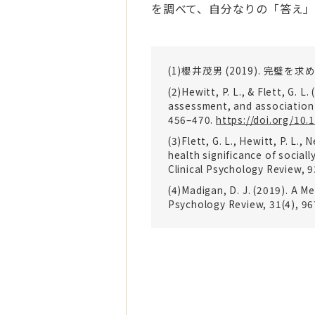
を調べて、自分なりの「答え
(1)
櫻井茂男
(2019).
完璧を求め
(2)Hewitt, P. L., & Flett, G. 
assessment, and association 
456–470.
https://doi.org/10
(3)Flett, G. L., Hewitt, P. L.,
health significance of social
Clinical Psychology Review, 
(4)Madigan, D. J. (2019). A 
Psychology Review, 31(4), 9