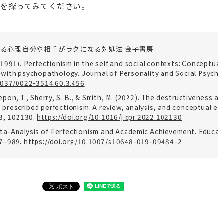
」を探ってみてください。
る心理――自分や相手がラクになる対処法 金子書房
L. (1991). Perfectionism in the self and social contexts: Conceptu
with psychopathology. Journal of Personality and Social Psych
.1037/0022-3514.60.3.456
 Nepon, T., Sherry, S. B., & Smith, M. (2022). The destructiveness 
ly prescribed perfectionism: A review, analysis, and conceptual 
93, 102130.
https://doi.org/10.1016/j.cpr.2022.102130
Meta-Analysis of Perfectionism and Academic Achievement. Educ
67–989.
https://doi.org/10.1007/s10648-019-09484-2