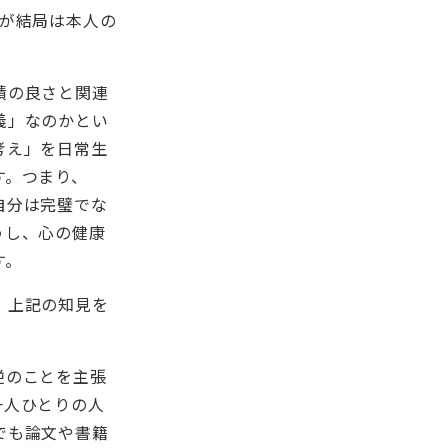
れが結局は本人の
績の良さと関連
義」なのかとい
考え」を日常生
す。つまり、
自分は完璧でな
うし、心の健康
す。
、上記の知見を
。
逆のことを主張
一人ひとりの人
でも論文や書籍