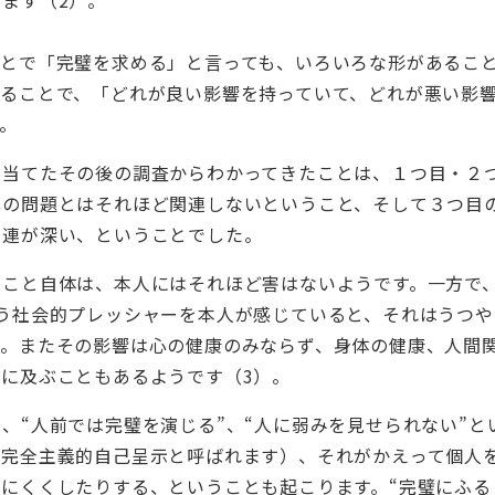
ことで「完璧を求める」と言っても、いろいろな形があるこ
することで、「どれが良い影響を持っていて、どれが悪い影
。
を当てたその後の調査からわかってきたことは、
１つ目・２
心の問題とはそれほど関連しないということ、そして３つ目
関連が深い、ということでした。
ること自体は、本人にはそれほど害はないようです。
一方で
う社会的プレッシャーを本人が感じていると、それはうつ
す。またその影響は心の健康のみならず、身体の健康、人間
面に及ぶこともあるようです（
3
）。
、“人前では完璧を演じる”、“人に弱みを見せられない”と
（完全主義的自己呈示と呼ばれます）、それがかえって個人
にくくしたりする、ということも起こります。“完璧にふる