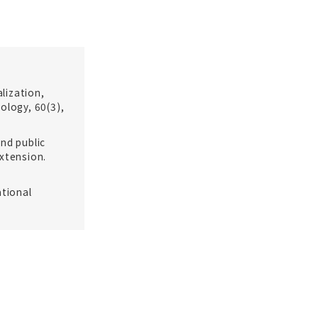
alization,
ology, 60(3),
and public
extension.
ational