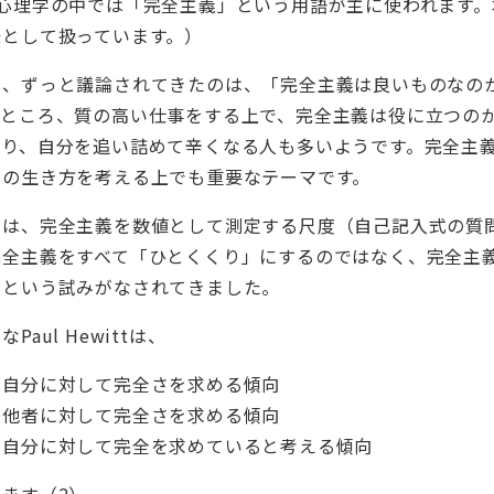
心理学の中では「完全主義」という用語が主に使われます。
味として扱っています。）
も、ずっと議論されてきたのは、「完全主義は良いものなの
のところ、質の高い仕事をする上で、完全主義は役に立つの
まり、自分を追い詰めて辛くなる人も多いようです。完全主
ちの生き方を考える上でも重要なテーマです。
では、完全主義を数値として測定する尺度（自己記入式の質
完全主義をすべて「ひとくくり」にするのではなく、完全主
、という試みがなされてきました。
名な
Paul Hewitt
は、
が自分に対して完全さを求める傾向
が他者に対して完全さを求める傾向
が自分に対して完全を求めていると考える傾向
います（
2
）。