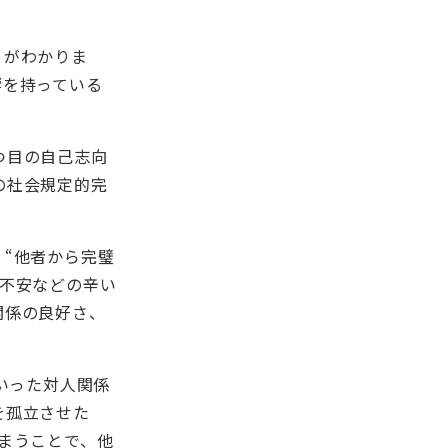
とがわかりま
響を持っている
つ目の自己志向
の社会規定的完
、“他者から完璧
や不安などの辛い
関係の良好さ、
いった対人関係
を孤立させた
まうことで、他