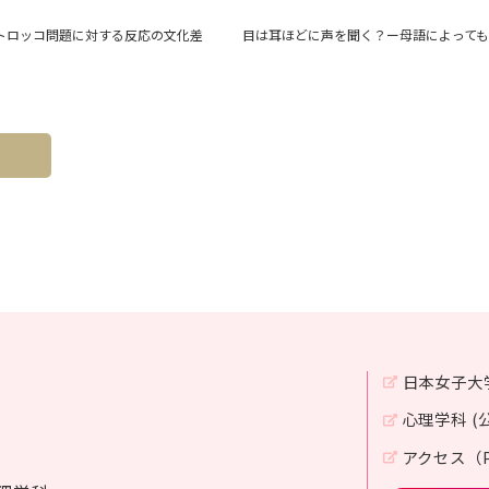
トロッコ問題に対する反応の文化差
目は耳ほどに声を聞く？ー母語によって
へ
日本女子大
心理学科 (
アクセス（P