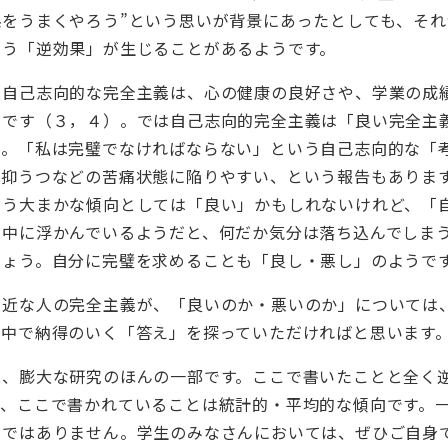
をうまくやろう”という思いが背景にあったとしても、そ
いう「逆効果」が生じることがあるようです。
る自己志向的な完全主義は、心の健康の良好さや、学業の成
うです（３，４）。では自己志向的完全主義は「良い完全主
ん。「私は完璧でなければならない」という自己志向的な「
、抑うつなどの苦痛状態に陥りやすい、という報告もありま
いう大まかな傾向としては「良い」かもしれないけれど、「
の中に浮かんでいるようだと、何だか気分は落ち込んでしま
しょう。自分に完璧を求めることも「良し・悪し」のようで
身近な人の完全主義が、「良いのか・悪いのか」については
の中で納得のいく「答え」を探っていただければと思います
は、膨大な研究のほんの一部です。ここで書いたことと全く
た、ここで書かれていることは統計的・平均的な傾向です。
のではありません。
学生のみなさんにおいては、ぜひご自身