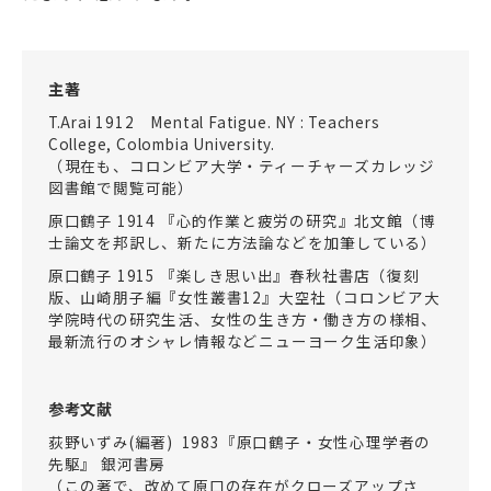
主著
T.Arai 1912 Mental Fatigue. NY : Teachers
College, Colombia University.
（現在も、コロンビア大学・ティーチャーズカレッジ
図書館で閲覧可能）
原口鶴子 1914 『心的作業と疲労の研究』北文館（博
士論文を邦訳し、新たに方法論などを加筆している）
原口鶴子 1915 『楽しき思い出』春秋社書店（復刻
版、山崎朋子編『女性叢書12』大空社（コロンビア大
学院時代の研究生活、女性の生き方・働き方の様相、
最新流行のオシャレ情報などニューヨーク生活印象）
参考文献
荻野いずみ(編著) 1983『原口鶴子・女性心理学者の
先駆』 銀河書房
（この著で、改めて原口の存在がクローズアップさ