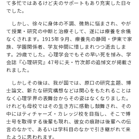
て多忙ではあるけど夫のサポートもあり充実した日々
でした。
しかし、徐々に身体の不調、微熱に悩まされ、やが
て授業・研究の中断と治療そして、遂には療養を余儀
なくされます。1915年９月、療養先の静岡・伊東で家
族、学園関係者、学友仲間に惜しまれつつ逝去しま
す。29歳でした。心理学会でもその早い死を悼み、学
会誌『心理研究』47号に夫・竹次郎の追悼文が掲載さ
れました。
しかしその後は、我が国では、原口の研究主題、博
士論文、新たな研究構想などは関心をもたれることは
なく心理学界の表舞台からその姿はなくなりました。
けれども母校ではその生き方に感動し鼓舞され、その
中にはティチャーズ・カレッジ校を目指し、そこで博
士号を取得する後輩も現れ、彼女の痕跡は後輩への伝
言のなかで、あるいは学科目のなかで引き継がれて来
たように思われます。