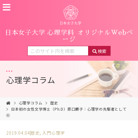
日本女子大学 心理学科
オリジナルWebペ
ージ
検索
心理学コラム
心理学コラム
歴史
日本初の女性文学博士（Ph.D）原口鶴子：心理学の先駆者として
④
2019.04.04
歴史
,
入門心理学