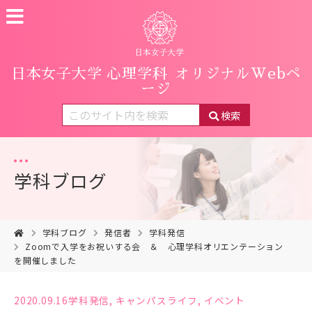
日本女子大学 心理学科
オリジナルWebペ
ージ
検索
学科ブログ
学科ブログ
発信者
学科発信
Zoomで入学をお祝いする会 ＆ 心理学科オリエンテーション
を開催しました
2020.09.16
学科発信
,
キャンパスライフ
,
イベント