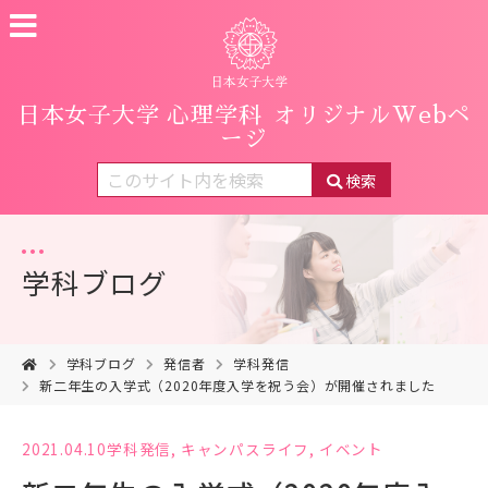
日本女子大学 心理学科
オリジナルWebペ
ージ
検索
学科ブログ
学科ブログ
発信者
学科発信
新二年生の入学式（2020年度入学を祝う会）が開催されました
2021.04.10
学科発信
,
キャンパスライフ
,
イベント