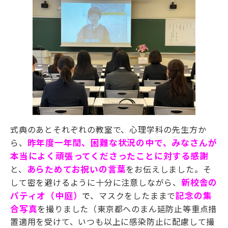
式典のあとそれぞれの教室で、心理学科の先生方か
ら、
昨年度一年間、困難な状況の中で、みなさんが
本当によく頑張ってくださったことに対する感謝
と、
あらためてお祝いの言葉
をお伝えしました。そ
して密を避けるように十分に注意しながら、
新校舎の
パティオ（中庭）
で
、マスクをしたままで
記念の
集
合写真
を撮りました（東京都へのまん延防止等重点措
置適用を受けて、いつも以上に感染防止に配慮して撮