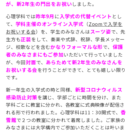
が、新2年生の門出をお祝い
しました。
心理学科では
昨年9月
に
入学式の代替イベント
とし
て、
学科主催のオンライン入学式
（
Zoomで入学を
お祝いする会
）を、学生のみなさんは
スーツ姿
で、先
生方も
正
装
をして、奏楽や式辞、祝辞、学長メッセー
ジ、校歌などを含む
かなりフォーマルな形
で、
保護
者のみなさま
にもご参加
いただいて行っていました
が、今回
対面
で、
あらためて新2年生のみなさんを
お祝いする
会
を行うことができて、とても嬉しい限り
です。
新一年生の入学式の時と同様、
新型コロナウィルス
感染防止対策
を講じ、学部ごとに時間を分け、また
学科ごとに教室に分かれ、各教室に式典映像が配信さ
れる形で行われました。心理学科は11：30開式で、
香
雪館
で２つの教室に分かれて着席しました。ご家族の
みなさまには大学構内でご参加いただくことは叶いま