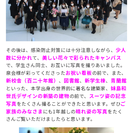
その後は、感染防止対策には十分注意しながら、
少人
数に分かれ
て、
美
しい花々で彩られたキャンパス
で、学生さん同士、お互いに写真を撮りあいました。
泉会様が彩ってくださった
お祝い看板
の前で、また、
新校舎（百二十年館）
、
図書館
、
新学生棟
、
青蘭館
といった、本学出身の世界的に著名な建築家、
妹島和
世氏デザイン
の新築の建物
の前で、
スーツ姿の記念
写真
をたくさん撮ることができたと思います。ぜひ
ご
家族のみなさま
にも1年越しの
晴れ姿
の写真
をたく
さんご覧いただけましたらと思います。