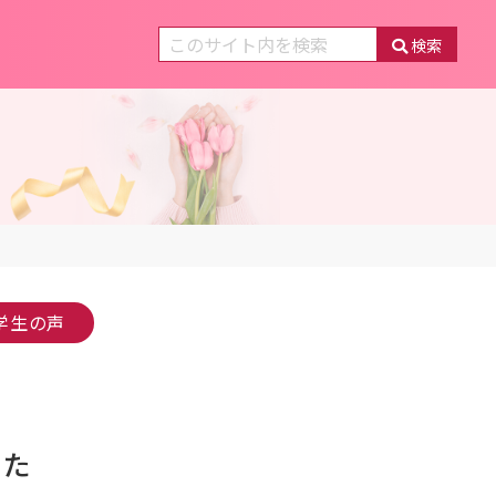
検索
学生の声
した