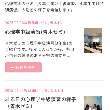
心理学科のゼミ（３年生向け中級演習、４年生向け特
別演習）の活動や様子を発信します。
2026.03.06
教員発信
,
ゼミ
,
青木ゼミ
心理学中級演習(青木ゼミ)
青木ゼミの心理学中級演習(3年生)の
ご紹介です。後期に入ってから、各自
が自分の興味のある分野の論文を...
続きを読む
2025.06.05
教員発信
,
ゼミ
,
青木ゼミ
ある日の心理学中級演習の様子
（青木ゼミ）