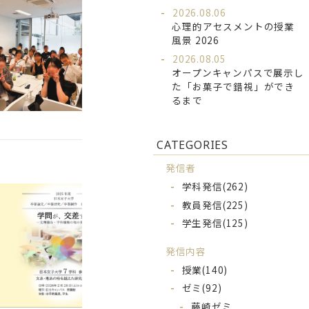
2026.08.06
心理的アセスメントの授業
風景 2026
2026.08.05
オープンキャンパスで展示し
た「お菓子で錯視」ができ
るまで
CATEGORIES
発信者
学科発信
(262)
教員発信
(225)
学生発信
(125)
発信内容
授業
(140)
ゼミ
(92)
藤崎ゼミ