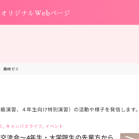
オリジナルWebページ
藤崎ゼミ
中級演習、４年生向け特別演習）の活動や様子を発信します
ミ
,
キャンパスライフ
,
イベント
の交流会～4年生・大学院生の先輩方から