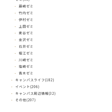
藤崎ゼミ
竹内ゼミ
伊村ゼミ
上田ゼミ
麦谷ゼミ
金沢ゼミ
石井ゼミ
堀江ゼミ
川﨑ゼミ
塩崎ゼミ
青木ゼミ
キャンパスライフ
(182)
イベント
(206)
キャンパス周辺情報
(32)
その他
(207)