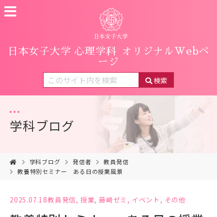
日本女子大学 心理学科
オリジナルWebペ
ージ
検索
学科ブログ
学科ブログ
発信者
教員発信
教養特別セミナー ある日の授業風景
2025.07.18
教員発信
,
授業
,
藤崎ゼミ
,
イベント
,
その他