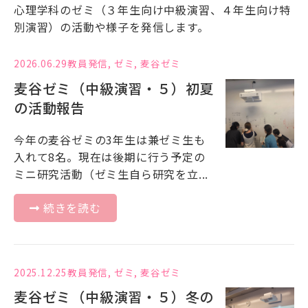
心理学科のゼミ（３年生向け中級演習、４年生向け特
別演習）の活動や様子を発信します。
2026.06.29
教員発信
,
ゼミ
,
麦谷ゼミ
麦谷ゼミ（中級演習・５）初夏
の活動報告
今年の麦谷ゼミの3年生は兼ゼミ生も
入れて8名。現在は後期に行う予定の
ミニ研究活動（ゼミ生自ら研究を立...
続きを読む
2025.12.25
教員発信
,
ゼミ
,
麦谷ゼミ
麦谷ゼミ（中級演習・５）冬の