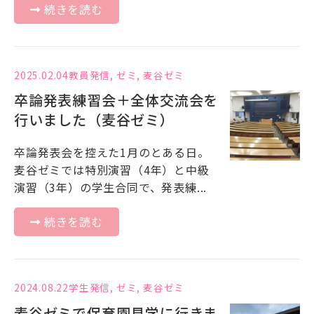
続きを読む
2025.02.04
教員発信
,
ゼミ
,
麦谷ゼミ
卒論発表練習会＋全体交流会を
行いました（麦谷ゼミ）
卒論発表会を控えた1月のとある日。
麦谷ゼミでは特別演習（4年）と中級
演習（3年）の学生合同で、発表練...
続きを読む
2024.08.22
学生発信
,
ゼミ
,
麦谷ゼミ
麦谷ゼミで保育園見学に行きま