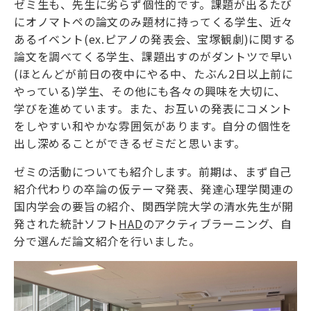
ゼミ生も、先生に劣らず個性的です。課題が出るたび
にオノマトペの論文のみ題材に持ってくる学生、近々
あるイベント
(ex.
ピアノの発表会、宝塚観劇
)
に関する
論文を調べてくる学生、課題出すのがダントツで早い
(
ほとんどが前日の夜中にやる中、たぶん
2
日以上前に
やっている
)
学生、その他にも各々の興味を大切に、
学びを進めています。また、お互いの発表にコメント
をしやすい和やかな雰囲気があります。自分の個性を
出し深めることができるゼミだと思います。
ゼミの活動についても紹介します。前期は、まず自己
紹介代わりの卒論の仮テーマ発表、発達心理学関連の
国内学会の要旨の紹介、関西学院大学の清水先生が開
発された統計ソフト
HAD
のアクティブラーニング、自
分で選んだ論文紹介を行いました。