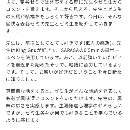
さて、麦谷ゼミでは発表をする度に先生やゼミ生から
コメントを貰えます。そこから見える、先生とゼミ生
の人柄が結構おもしろくて好きです。今日は、そんな
愉快な麦谷ゼミの先生とゼミ生を紹介していきま
す！！
先生は、前提としてとても好きです
(
個人の感想
)
。先
生は
King Gnu
が好きで、
SARASA
の
0.5mm
の黒ボー
ルペンを使用しています。あと、以前弾いていたピア
ノを最近また始めたそうで、暗譜に苦労しているよう
です。そして、お笑いが好きだということを今日新た
に知りました。
真面目な話をすると、ゼミ生がどんな話題を発表して
も必ず興味深いコメントをいただけます。先生の、興
味の広さを実感します。生涯発達心理学のゼミらしい
ですが、ゼミ生各々が何でも好きなことを学んでいる
ように感じます。