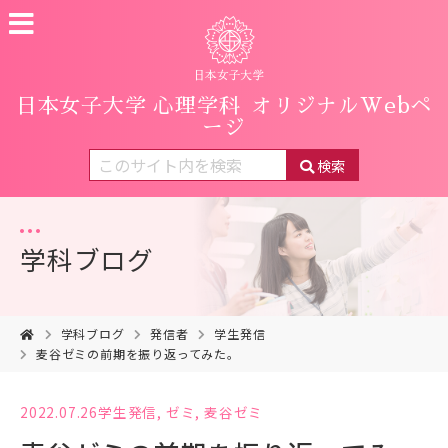
日本女子大学 心理学科
オリジナルWebペ
ージ
検索
学科ブログ
学科ブログ
発信者
学生発信
麦谷ゼミの前期を振り返ってみた。
2022.07.26
学生発信
,
ゼミ
,
麦谷ゼミ