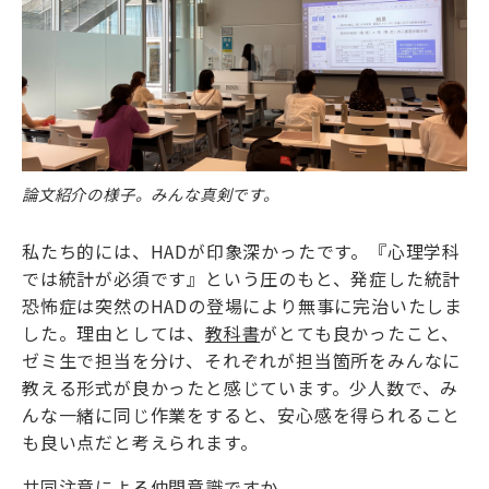
論文紹介の様子。みんな真剣です。
私たち的には、
HAD
が印象深かったです。『心理学科
では統計が必須です』という圧のもと、発症した統計
恐怖症は突然の
HAD
の登場により無事に完治いたしま
した。理由としては、
教科書
がとても良かったこと、
ゼミ生で担当を分け、それぞれが担当箇所をみんなに
教える形式が良かったと感じています。少人数で、み
んな一緒に同じ作業をすると、安心感を得られること
も良い点だと考えられます。
共同注意による仲間意識ですか