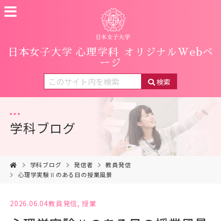
日本女子大学 心理学科
オリジナルWebペ
ージ
検索
学科ブログ
学科ブログ
発信者
教員発信
心理学実験Ⅱのある日の授業風景
2026.06.04
教員発信
,
授業