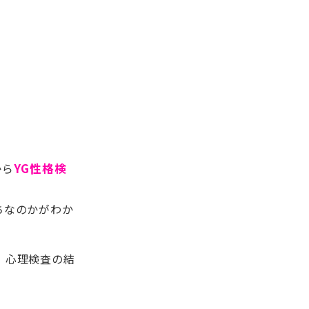
から
YG性格検
ちなのかがわか
。心理検査の結