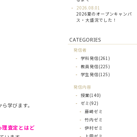
2026.08.01
2026夏のオープンキャンパ
ス・大盛況でした！
CATEGORIES
発信者
学科発信
(261)
教員発信
(225)
学生発信
(125)
発信内容
授業
(140)
ゼミ
(92)
から学びます。
藤崎ゼミ
竹内ゼミ
心理査定とはど
伊村ゼミ
上田ゼミ
ています。