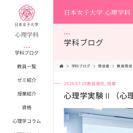
日本女子大学 心理学科
学科ブログ
学科ブログ
教員一覧
学科ブログ
発信者
教員発信
ゼミ紹介
2024.07.28
教員発信
,
授業
心理学実験Ⅱ（心
授業紹介
資格
心理学コラム