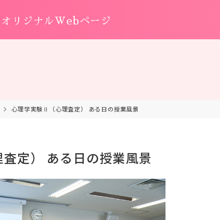
オリジナルWebページ
心理学実験Ⅱ（心理査定） ある日の授業風景
理査定） ある日の授業風景