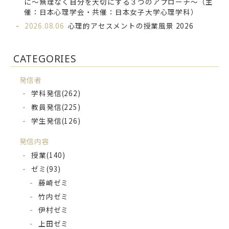
に～無理なく自分を大切にする３つのアプローチ～（主
催：日本心理学会・共催：日本女子大学心理学科）
2026.08.06
心理的アセスメントの授業風景 2026
CATEGORIES
発信者
学科発信
(262)
教員発信
(225)
学生発信
(126)
発信内容
授業
(140)
ゼミ
(93)
藤崎ゼミ
竹内ゼミ
伊村ゼミ
上田ゼミ