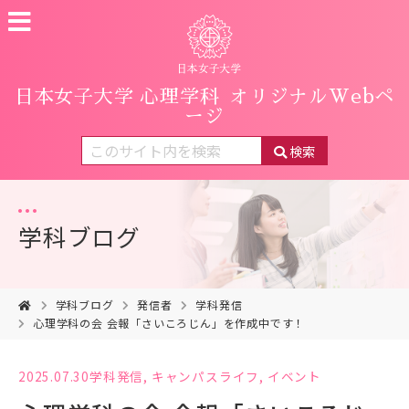
日本女子大学 心理学科
オリジナルWebペ
ージ
検索
学科ブログ
学科ブログ
発信者
学科発信
心理学科の会 会報「さいころじん」を作成中です！
2025.07.30
学科発信
,
キャンパスライフ
,
イベント