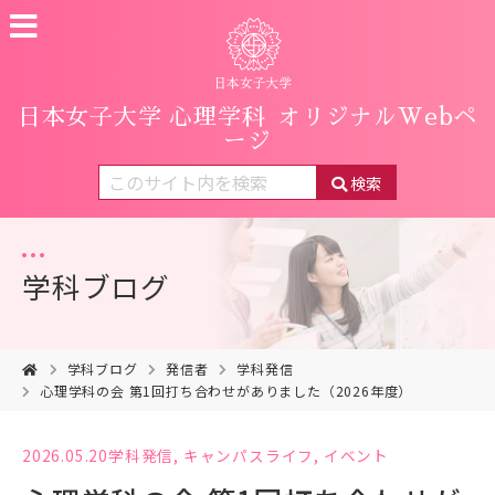
日本女子大学 心理学科
オリジナルWebペ
ージ
検索
学科ブログ
学科ブログ
発信者
学科発信
心理学科の会 第1回打ち合わせがありました（2026年度）
2026.05.20
学科発信
,
キャンパスライフ
,
イベント