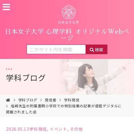
日本女子大学 心理学科
オリジナルWebペ
ージ
検索
学科ブログ
学科ブログ
発信者
学科発信
塩崎先生の附属豊明小学校での特別授業の記事が産経デジタルに
掲載されました📰
2026.05.13
学科発信
,
イベント
,
その他