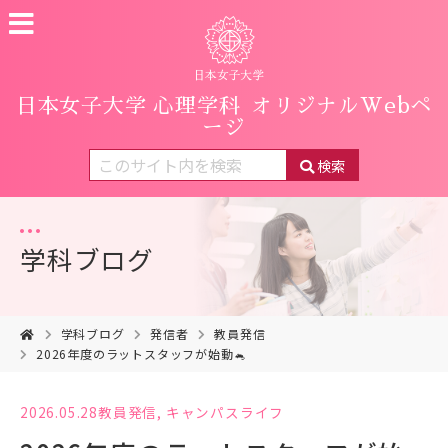
日本女子大学 心理学科
オリジナルWebペ
ージ
検索
学科ブログ
学科ブログ
発信者
教員発信
2026年度のラットスタッフが始動🐁
2026.05.28
教員発信
,
キャンパスライフ