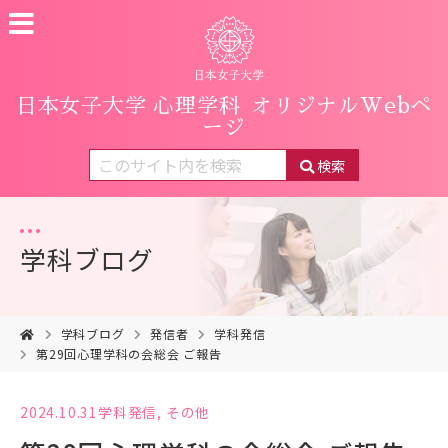
日本女子大学 心理学科
オリジナルWebペ
ージ
検索
学科ブログ
学科ブログ
発信者
学科発信
第29回心理学科の会総会 ご報告
2024.10.31
学科発信
,
その他