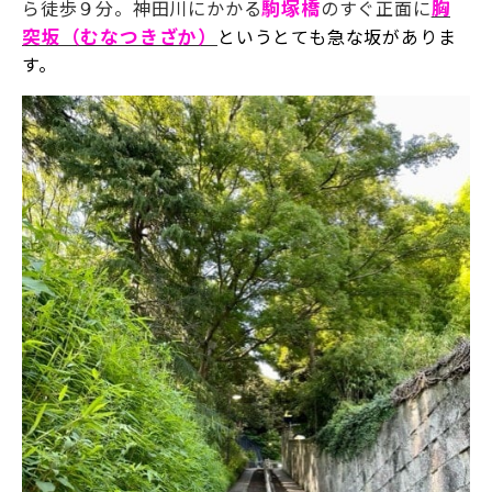
ら徒歩９分。神田川にかかる
駒塚橋
のすぐ正面に
胸
突坂（むなつきざか）
という
とても急な坂がありま
す。