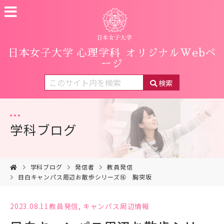
日本女子大学 心理学科
オリジナルWebペ
ージ
検索
学科ブログ
学科ブログ
発信者
教員発信
目白キャンパス周辺お散歩シリーズ⑯ 胸突坂
2023.08.11
教員発信
,
キャンパス周辺情報