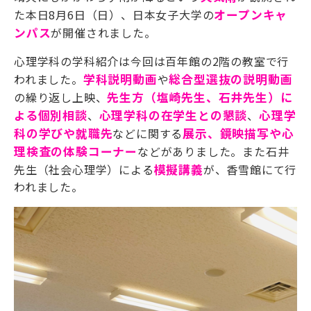
た本日8月6日（日）、日本女子大学の
オープンキャ
ンパス
が開催されました。
心理学科の学科紹介は今回は百年館の2階の教室で行
われました。
学科説明動画
や
総合型選抜の説明動画
の繰り返し上映、
先生方（塩崎先生、石井先生）に
よる個別相談
、
心理学科の在学生との懇談
、
心理学
科の学びや就職先
などに関する
展示、鏡映描写や心
理検査の体験コーナー
などがありました。また石井
先生（社会心理学）による
模擬講義
が、香雪館にて行
われました。