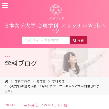
日本女子大学 心理学科
オリジナルWebペ
ージ
検索
学科ブログ
学科ブログ
発信者
学科発信
心理学科の魅力満載！8月6日にオープンキャンパスが開催されま
した。
2023.08.06
学科発信
,
イベント
,
その他