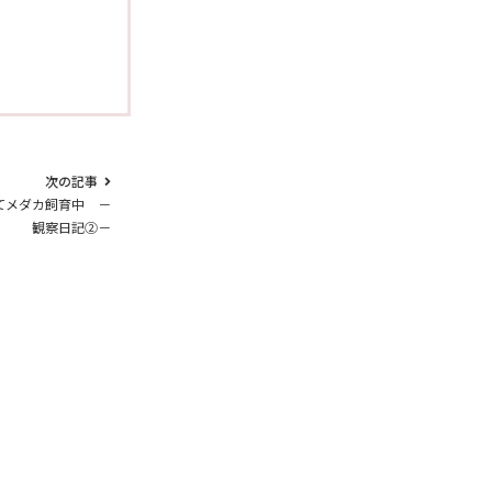
次の記事
てメダカ飼育中 －
観察日記②－