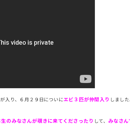
草が入り、６月２９日についに
エビ３匹
が仲間入り
しました
年生のみなさんが覗きに来てくださったり
して、
みなさん