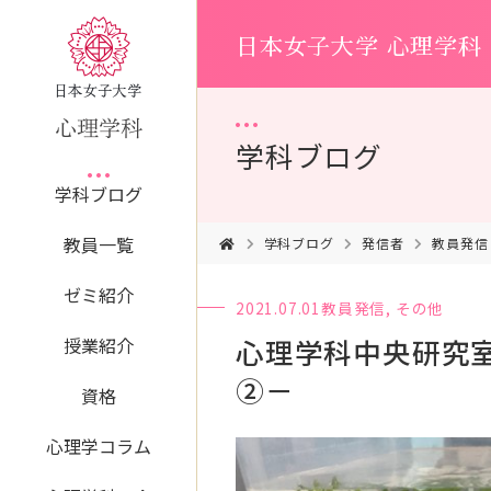
日本女子大学 心理学科
学科ブログ
学科ブログ
教員一覧
学科ブログ
発信者
教員発信
ゼミ紹介
2021.07.01
教員発信
,
その他
心理学科中央研究
授業紹介
②－
資格
心理学コラム