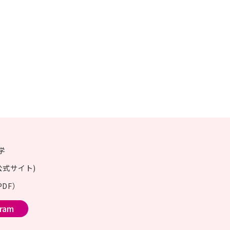
学
公式サイト)
DF）
gram