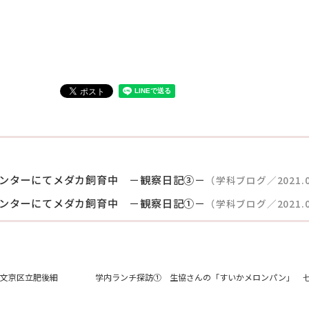
。
ンターにてメダカ飼育中 －観察日記③－
（学科ブログ／2021.0
ンターにてメダカ飼育中 －観察日記①－
（学科ブログ／2021.0
：文京区立肥後細
学内ランチ探訪① 生協さんの「すいかメロンパン」 七