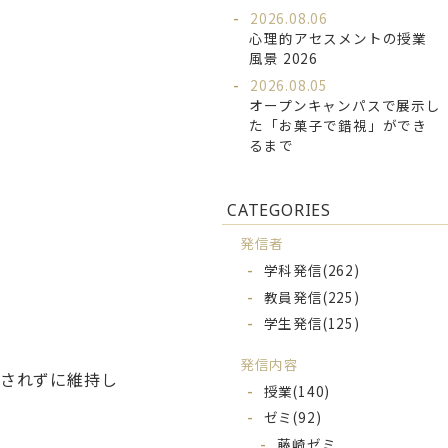
2026.08.06
心理的アセスメントの授業
風景 2026
2026.08.05
オープンキャンパスで展示し
た「お菓子で錯視」ができ
るまで
CATEGORIES
発信者
学科発信
(262)
教員発信
(225)
学生発信
(125)
発信内容
汰されずに維持し
授業
(140)
ゼミ
(92)
藤崎ゼミ