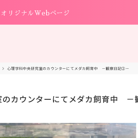
オリジナルWebページ
心理学科中央研究室のカウンターにてメダカ飼育中 －観察日記②－
室のカウンターにてメダカ飼育中 －