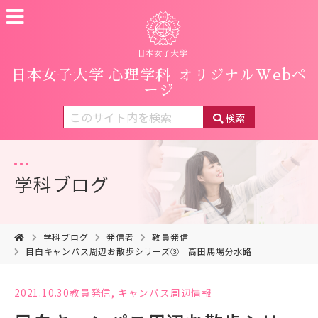
日本女子大学 心理学科
オリジナルWebペ
ージ
検索
学科ブログ
学科ブログ
発信者
教員発信
目白キャンパス周辺お散歩シリーズ③ 高田馬場分水路
2021.10.30
教員発信
,
キャンパス周辺情報