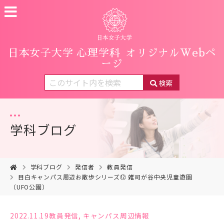
日本女子大学 心理学科
オリジナルWebペ
ージ
検索
学科ブログ
学科ブログ
発信者
教員発信
目白キャンパス周辺お散歩シリーズ⑫ 雑司が谷中央児童遊園
（UFO公園）
2022.11.19
教員発信
,
キャンパス周辺情報