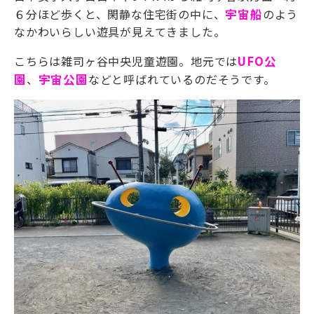
６分ほど歩くと、閑静な住宅街の中に、
宇宙船
のよう
なかわいらしい遊具が見えてきました。
こちらは雑司ヶ谷中央児童遊園。地元では
UFO公
園
、
宇宙公園
などと呼ばれているのだそうです。