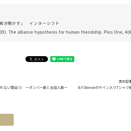
を解き明かす」 インターシフト
009). The alliance hypothesis for human friendship. Plos One, 4(6
次の記
れない理由 ① ーダンバー数と会話人数ー
B.F.Skinnerのサイン入りTシャ
へ