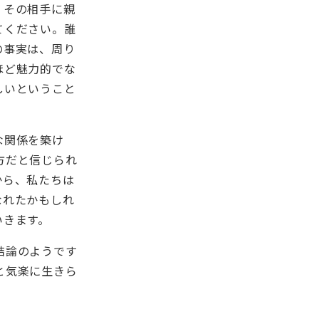
、その相手に親
てください。誰
の事実は、周り
ほど魅力的でな
しいということ
な関係を築け
方だと信じられ
から、私たちは
なれたかもしれ
いきます。
結論のようです
と気楽に生きら