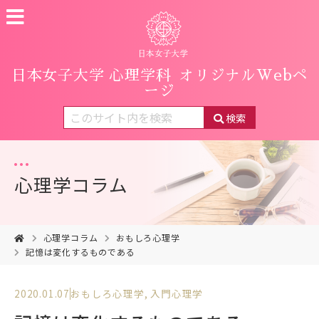
日本女子大学 心理学科
オリジナルWebペ
ージ
検索
心理学コラム
心理学コラム
おもしろ心理学
記憶は変化するものである
2020.01.07
おもしろ心理学
,
入門心理学