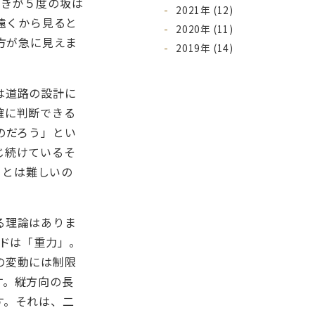
傾きが５度の坂は
2021年 (12)
遠くから見ると
2020年 (11)
方が急に見えま
2019年 (14)
は道路の設計に
確に判断できる
のだろう」とい
じ続けているそ
ことは難しいの
る理論はありま
ードは「重力」。
の変動には制限
す。縦方向の長
す。それは、二