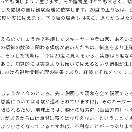
あっても同じように生じます。その錯視量はとても大きく、
うした錯視の量は観察距離に依存します。20度の上り坂は、
30度程度に見えます。下り坂の場合も同様に、遠くから見た
えるのでしょうか？熟練したスキーヤーや登山家、あるい
際の傾斜の数値に関わる頻度が高い人たちは、斜度をより正
、そうした判断は「今は20度に見えるから、実際は５度な
であり、知覚的には実際よりも傾いて見えるという錯視が生
視は脳における視覚情報処理の結果であり、経験でそれをなくす
しょうか？今のところ、先に説明した現象を全て説明でき
意義については考察が進められています[2]。そのキーワ
っ張られるため、地球上では、物体の縦方向（垂直方向）へ
重力があるから山は無限に高くはなりえない、ということで
により小さくなっているとすれば、不利なことが一つありま