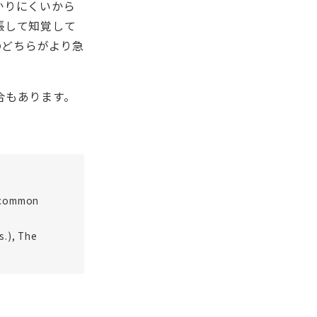
かりにくいから
張して知覚して
のどちらがより急
合もあります。
A common
s.), The