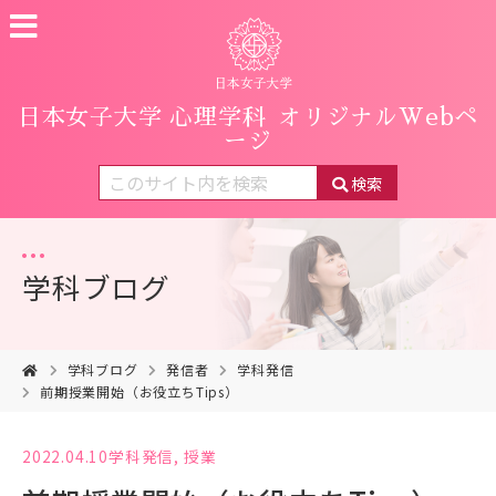
日本女子大学 心理学科
オリジナルWebペ
ージ
検索
学科ブログ
学科ブログ
発信者
学科発信
前期授業開始（お役立ちTips）
2022.04.10
学科発信
,
授業