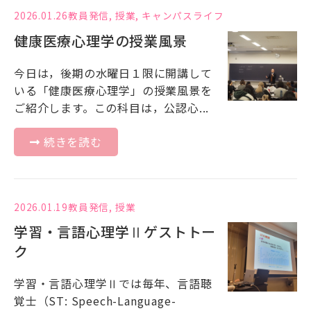
2026.01.26
教員発信
,
授業
,
キャンパスライフ
健康医療心理学の授業風景
今日は，後期の水曜日１限に開講して
いる「健康医療心理学」の授業風景を
ご紹介します。この科目は，公認心...
続きを読む
2026.01.19
教員発信
,
授業
学習・言語心理学Ⅱゲストトー
ク
学習・言語心理学Ⅱでは毎年、言語聴
覚士（ST: Speech-Language-