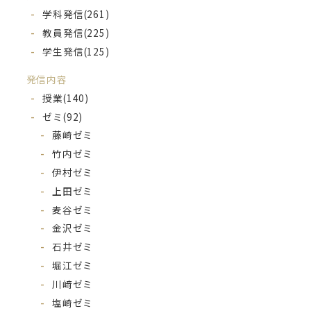
学科発信
(261)
教員発信
(225)
学生発信
(125)
発信内容
授業
(140)
ゼミ
(92)
藤崎ゼミ
竹内ゼミ
伊村ゼミ
上田ゼミ
麦谷ゼミ
金沢ゼミ
石井ゼミ
堀江ゼミ
川﨑ゼミ
塩崎ゼミ