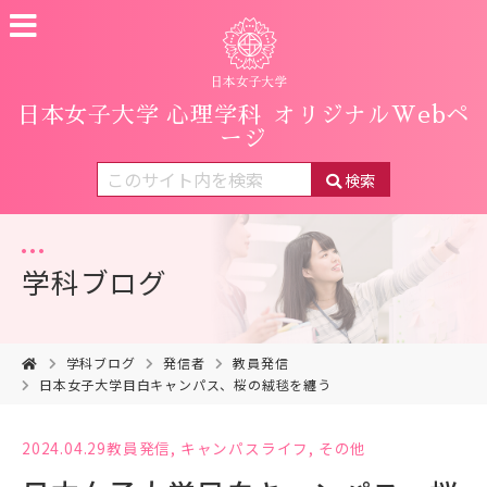
日本女子大学 心理学科
オリジナルWebペ
ージ
検索
学科ブログ
学科ブログ
発信者
教員発信
日本女子大学目白キャンパス、桜の絨毯を纏う
2024.04.29
教員発信
,
キャンパスライフ
,
その他