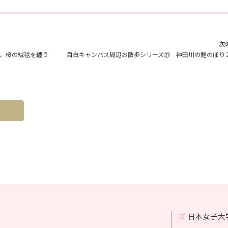
次
、桜の絨毯を纏う
目白キャンパス周辺お散歩シリーズ㉑ 神田川の鯉のぼり
日本女子大