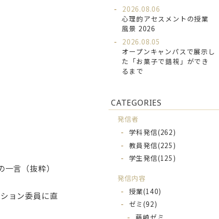
2026.08.06
心理的アセスメントの授業
風景 2026
2026.08.05
オープンキャンパスで展示し
た「お菓子で錯視」ができ
るまで
CATEGORIES
発信者
学科発信
(262)
教員発信
(225)
学生発信
(125)
の一言（抜粋）
発信内容
授業
(140)
ーション委員に直
ゼミ
(92)
藤崎ゼミ