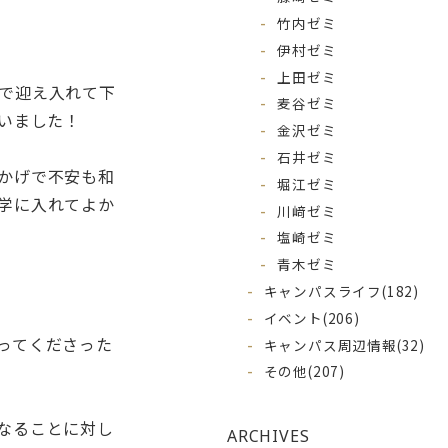
竹内ゼミ
伊村ゼミ
上田ゼミ
で迎え入れて下
麦谷ゼミ
いました！
金沢ゼミ
石井ゼミ
かげで不安も和
堀江ゼミ
学に入れてよか
川﨑ゼミ
塩崎ゼミ
青木ゼミ
キャンパスライフ
(182)
イベント
(206)
ってくださった
キャンパス周辺情報
(32)
その他
(207)
なることに対し
ARCHIVES