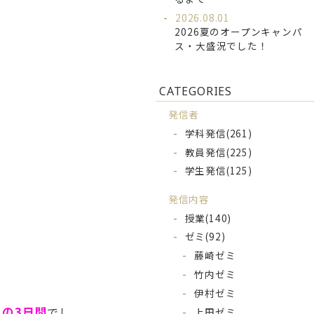
2026.08.01
2026夏のオープンキャンパ
ス・大盛況でした！
CATEGORIES
発信者
学科発信
(261)
教員発信
(225)
学生発信
(125)
発信内容
授業
(140)
ゼミ
(92)
藤崎ゼミ
竹内ゼミ
伊村ゼミ
の3日間
でし
上田ゼミ