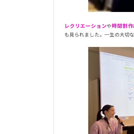
レクリエーション
や
時間割作
も見られました。一生の大切