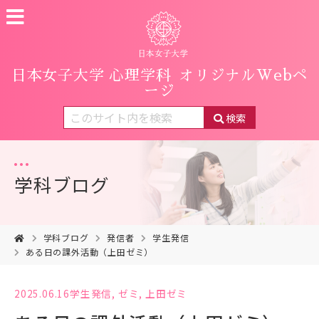
日本女子大学 心理学科
オリジナルWebペ
ージ
検索
学科ブログ
学科ブログ
発信者
学生発信
ある日の課外活動（上田ゼミ）
2025.06.16
学生発信
,
ゼミ
,
上田ゼミ