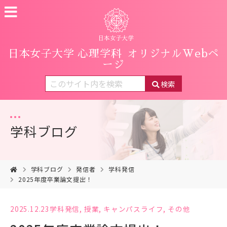
日本女子大学 心理学科
オリジナルWebペ
ージ
検索
学科ブログ
学科ブログ
発信者
学科発信
2025年度卒業論文提出！
2025.12.23
学科発信
,
授業
,
キャンパスライフ
,
その他