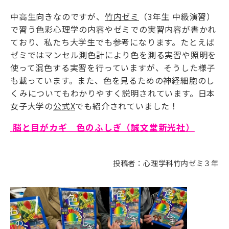
中高生向きなのですが、
竹内ゼミ
（
3
年生 中級演習）
で習う色彩心理学の内容やゼミでの実習内容が書かれ
ており、私たち大学生でも参考になります。たとえば
ゼミではマンセル測色計により色を測る実習や照明を
使って混色する実習を行っていますが、そうした様子
も載っています。また、色を見るための神経細胞のし
くみについてもわかりやすく説明されています。日本
女子大学の
公式
X
でも紹介されていました！
脳と目がカギ 色のふしぎ（誠文堂新光社）
投稿者：心理学科竹内ゼミ３年