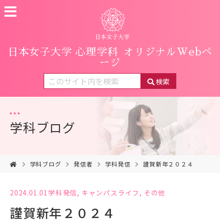
日本女子大学 心理学科
オリジナルWebペ
ージ
検索
学科ブログ
学科ブログ
発信者
学科発信
謹賀新年２０２４
2024.01.01
学科発信
,
キャンパスライフ
,
その他
謹賀新年２０２４