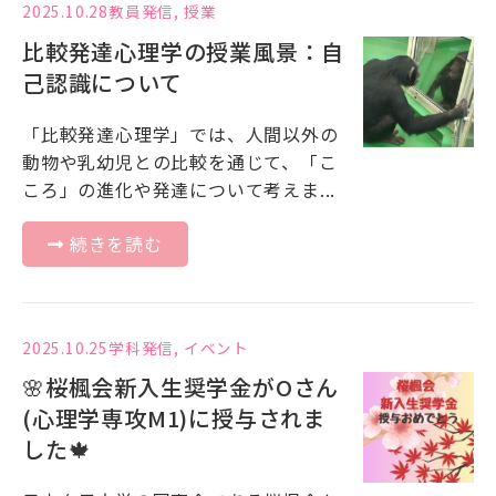
2025.10.28
教員発信
,
授業
比較発達心理学の授業風景：自
己認識について
「比較発達心理学」では、人間以外の
動物や乳幼児との比較を通じて、「こ
ころ」の進化や発達について考えま...
続きを読む
2025.10.25
学科発信
,
イベント
🌸桜楓会新入生奨学金がOさん
(心理学専攻M1)に授与されま
した🍁