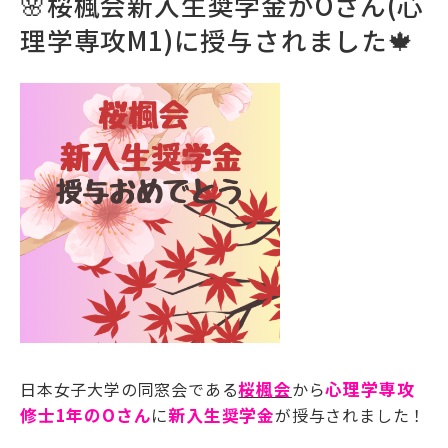
🌸桜楓会新入生奨学金がOさん(心
理学専攻M1)に授与されました🍁
日本女子大学の同窓会である
桜楓会
から
心理学専攻
修士1年のOさん
に
新入生奨学金
が授与されました！