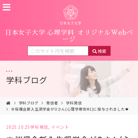
日本女子大学 心理学科
オリジナルWebペ
ージ
検索
学科ブログ
学科ブログ
発信者
学科発信
🌸桜楓会新入生奨学金がOさん(心理学専攻M1)に授与されました🍁
2025.10.25
学科発信
,
イベント