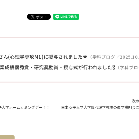
さん(心理学専攻M1)に授与されました🍁
（学科ブログ／2025.10
学学業成績優秀賞・研究奨励賞・授与式が行われました🎖️
（学科ブログ
次
子大学ホームカミングデー！！
日本女子大学大学院心理学専攻の進学説明会