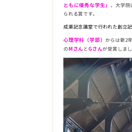
ともに優秀な学生」
、大学院
られる賞です。
成瀬記念講堂で行われた創立
心理学科（学部）
からは新2
の
Mさん
と
Gさん
が受賞しま