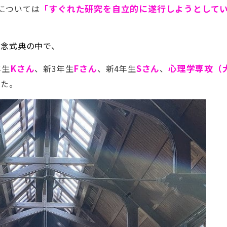
については
「すぐれた研究を自立的に遂行しようとして
記念式典の中で、
年生
Kさん
、新3年生
Fさん
、新4年生
Sさん
、
心理学専攻（
した。