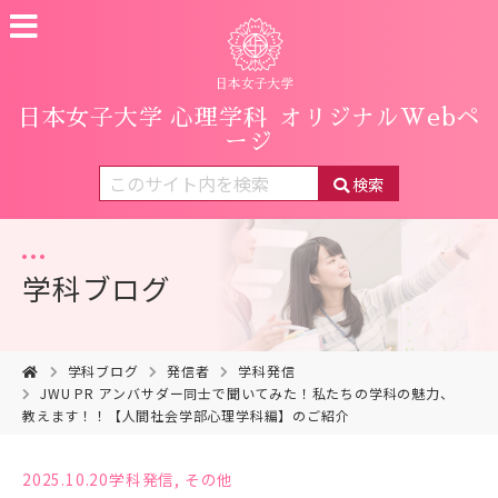
日本女子大学 心理学科
オリジナルWebペ
ージ
検索
学科ブログ
学科ブログ
発信者
学科発信
JWU PR アンバサダー同士で聞いてみた！私たちの学科の魅力、
教えます！！【人間社会学部心理学科編】のご紹介
2025.10.20
学科発信
,
その他