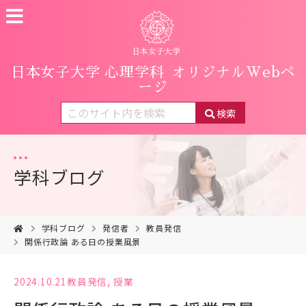
日本女子大学 心理学科
オリジナルWebペ
ージ
検索
学科ブログ
学科ブログ
発信者
教員発信
関係行政論 ある日の授業風景
2024.10.21
教員発信
,
授業