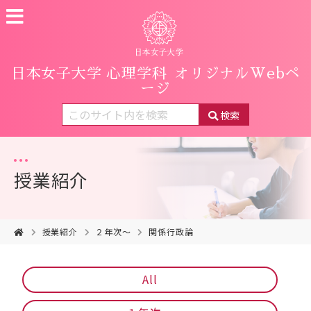
日本女子大学 心理学科
オリジナルWebペ
ージ
検索
授業紹介
授業紹介
２年次〜
関係行政論
All