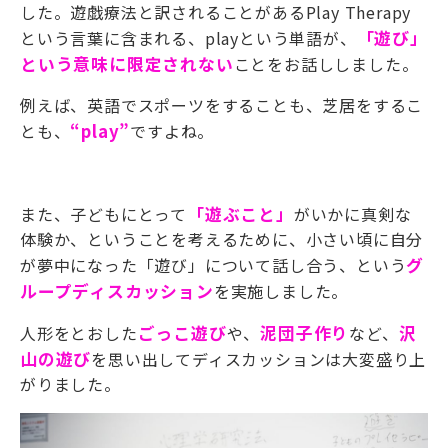
した。遊戯療法と訳されることがある
Play Therapy
という言葉に含まれる、
play
という単語が、
「遊び」
という意味に限定されない
ことをお話ししました。
例えば、英語でスポーツをすることも、芝居をするこ
とも、
“
play
”
ですよね。
また、子どもにとって
「遊ぶこと」
がいかに真剣な
体験か、ということを考えるために、小さい頃に自分
が夢中になった「遊び」について話し合う、という
グ
ループディスカッション
を実施しました。
人形をとおした
ごっこ遊び
や、
泥団子作り
など、
沢
山の遊び
を思い出してディスカッションは大変盛り上
がりました。