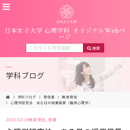
日本女子大学 心理学科
オリジナルWebペ
ージ
検索
学科ブログ
学科ブログ
発信者
教員発信
心理学研究法 ある日の授業風景（臨床心理学）
2024.02.19
教員発信
,
授業