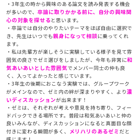
・
3年生の時から興味のある論文を読み発表する
機会
が多いので、
卒論に取りかかる前に、自分の興味関
心の対象を探せる
と思います。
・卒論では自分のやりたいテーマをほぼ自由に選択で
き、先生はいつでも
親身になって相談
に乗ってくれ
ます。
・私は先輩方が楽しそうに実験している様子を見て雰
囲気の良さでゼミ選びをしましたが、今年も非常に
和
気あいあいとした雰囲気
でメンバー同士の仲も良
く、入ってよかったと感じています。
・
3
年生の後期におこなう実験では、グループワーク
がメインなので、ゼミ内の絆が深まりやすく、より
濃
いディスカッション
が出来ます！
・ゼミは、それぞれが考えや意見を持ち寄り、フィー
ドバックできる場所です。普段は和気あいあいと仲の
良いみんなが、ディスカッションになると真面目な顔
付きに変わる瞬間が多く、
メリハリのあるゼミ
だと
感じます！