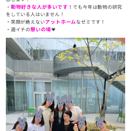
・
動物好きな人が多いです！
でも今年は動物の研究
をしている人はいません！
・笑顔が絶えない
アットホーム
なゼミです！
・
週イチの
憩いの場
💗