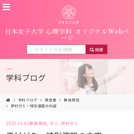
日本女子大学 心理学科
オリジナルWebペ
ージ
検索
学科ブログ
学科ブログ
発信者
教員発信
伊村ゼミ・特別演習の内容
2023.10.02
教員発信
,
ゼミ
,
伊村ゼミ