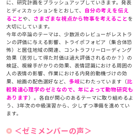
に、研究計画をブラッシュアップしていきます。発表
とディスカッションをとおして、
自分の考えを伝え
ること
や、
さまざまな視点から物事を考えること
を
大切にしています。
今年の卒論のテーマは、少数派のレビューがレストラ
ンの評価に与える影響、トライポフォビア（集合体恐
怖）と居住地域の関連、コントラフリーローディング
効果（苦労して得た対価は過大評価されるのか？）の
検証、視線手がかりの効果、表情認識における周囲の
人の表情の影響、作業における内発的動機づけの効
果、絵画の配色選好など、
多岐
にわたっています（
比
較発達心理学
のゼミなので、年によって動物研究も
あります
）。各自が関心のあるテーマに取り組めるよ
う、
3
年次の中級演習から、少しずつ準備を進めてい
ます。
＜ゼミメンバーの声＞