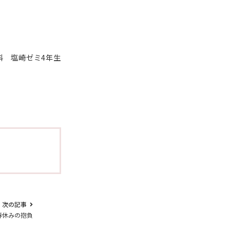
科 塩崎ゼミ4年生
次の記事
春休みの抱負