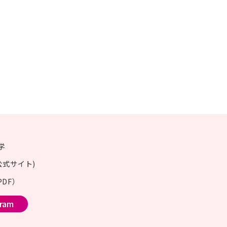
学
公式サイト)
DF）
gram