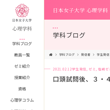
日本女子大学 心理学科
学科ブログ
学科ブログ
教員一覧
学科ブログ
発信者
学生発信
ゼミ紹介
2021.02.12
学生発信
,
ゼミ
,
塩崎ゼ
口頭試問後、３・
授業紹介
資格
心理学コラム