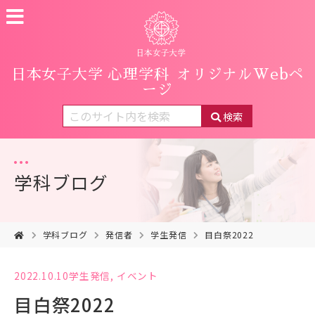
日本女子大学 心理学科
オリジナルWebペ
ージ
検索
学科ブログ
学科ブログ
発信者
学生発信
目白祭2022
2022.10.10
学生発信
,
イベント
目白祭2022