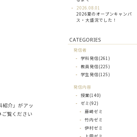
2026.08.01
2026夏のオープンキャンパ
ス・大盛況でした！
CATEGORIES
発信者
学科発信
(261)
教員発信
(225)
学生発信
(125)
発信内容
授業
(140)
ゼミ
(92)
科紹介」がアッ
藤崎ゼミ
ひご覧ください
竹内ゼミ
伊村ゼミ
上田ゼミ