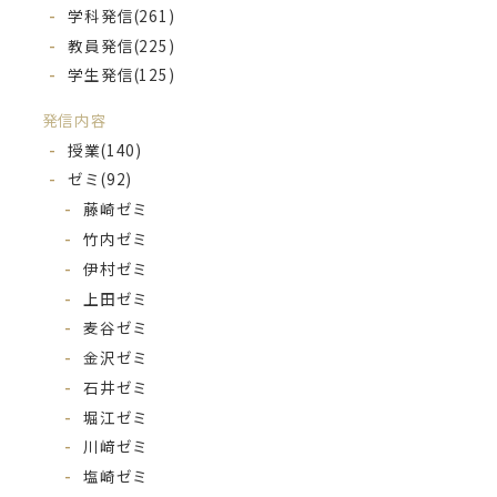
学科発信
(261)
教員発信
(225)
学生発信
(125)
発信内容
授業
(140)
ゼミ
(92)
藤崎ゼミ
竹内ゼミ
伊村ゼミ
上田ゼミ
麦谷ゼミ
金沢ゼミ
石井ゼミ
堀江ゼミ
川﨑ゼミ
塩崎ゼミ