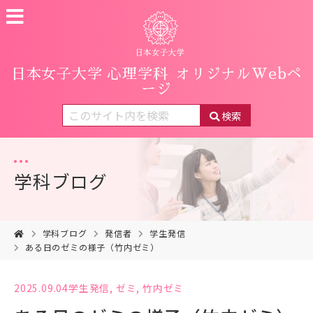
日本女子大学 心理学科
オリジナルWebペ
ージ
検索
学科ブログ
学科ブログ
発信者
学生発信
ある日のゼミの様子（竹内ゼミ）
2025.09.04
学生発信
,
ゼミ
,
竹内ゼミ