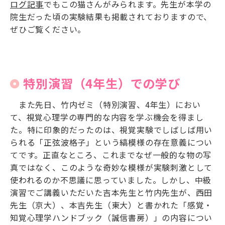
ログ記事
でもこの猫さんがみられます。先生が本学の
院生だった頃の実験結果も掲載されておりますので、
ぜひご覧ください。
特別演習（4年生）での学び
また先日、竹内ゼミ（特別演習、4年生）におい
て、視覚心理学の専門的な内容を学ぶ機会を得まし
た。特に印象的だったのは、視覚実験でしばしば用い
られる「正弦波格子」という縞模様の存在意義につい
てです。正直なところ、これまでなぜ一般的な物の写
真ではなく、このような奇妙な模様が実験刺激として
使われるのか不思議に思っていました。しかし、中級
演習でご講義いただいた吉本先生と竹内先生が、西田
先生（京大）、本吉先生（東大）と書かれた「感覚・
知覚心理学ハンドブック（誠信書房）」の内容につい